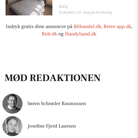
Bolig
Indrykket 22. maj på Akutbolig
Indryk gratis dine annoncer på
Bilhandel.dk
,
Retro-app.dk
,
Ridr.dk
og
Handyhand.dk
MØD REDAKTIONEN
Søren Schrøder Rasmussen
Josefine Fjord Laursen