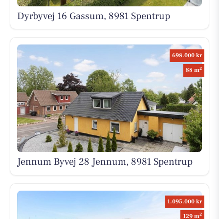
Dyrbyvej 16 Gassum, 8981 Spentrup
698.000 kr
2
88 m
Jennum Byvej 28 Jennum, 8981 Spentrup
1.095.000 kr
2
129 m