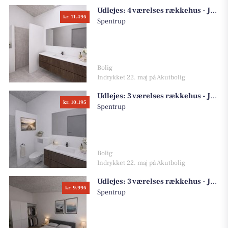
Udlejes:
4 værelses rækkehus - Jennumvej, 8981 Spentrup
kr. 11.495
Spentrup
Bolig
Indrykket 22. maj på Akutbolig
Udlejes:
3 værelses rækkehus - Jennumvej, 8981 Spentrup
kr. 10.195
Spentrup
Bolig
Indrykket 22. maj på Akutbolig
Udlejes:
3 værelses rækkehus - Jennumvej, 8981 Spentrup
kr. 9.995
Spentrup