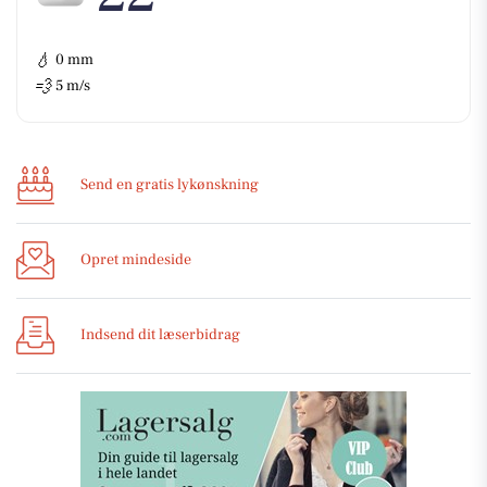
💧
0 mm
💨
5 m/s
Send en gratis lykønskning
Opret mindeside
Indsend dit læserbidrag