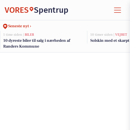
VORES
Spentrup
Seneste nyt ›
1 time siden |
BILER
10 timer siden |
VEJRET
10 dyreste biler til salg i nærheden af
Solskin med et skarp
Randers Kommune