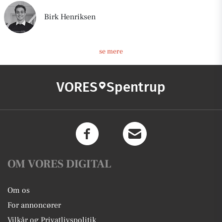
Birk Henriksen
se mere
VORES
Spentrup
OM VORES DIGITAL
Om os
For annoncører
Vilkår og Privatlivspolitik