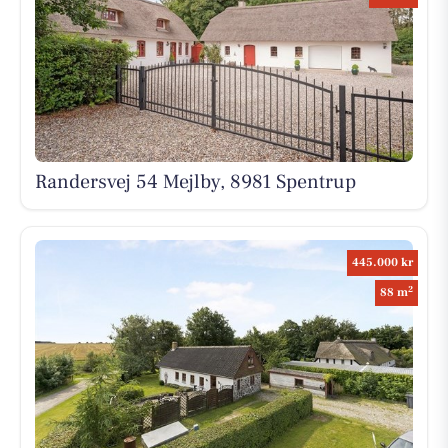
Randersvej 54 Mejlby, 8981 Spentrup
445.000 kr
2
88 m