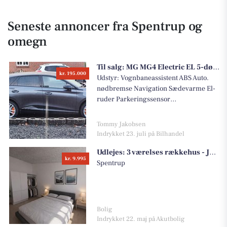
Seneste annoncer fra Spentrup og
omegn
Til salg:
MG MG4 Electric EL 5-dørs Aut. Reduktions Gear
kr. 195.000
Udstyr: Vognbaneassistent ABS Auto.
nødbremse Navigation Sædevarme El-
ruder Parkeringssensor
Blindvinkelassistent
Tommy Jakobsen
Indrykket 23. juli på Bilhandel
Udlejes:
3 værelses rækkehus - Jennumvej, 8981 Spentrup
kr. 9.995
Spentrup
Bolig
Indrykket 22. maj på Akutbolig