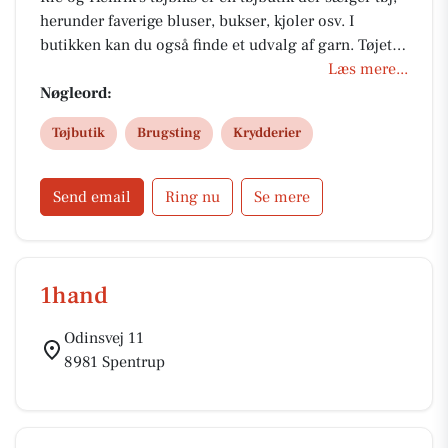
herunder faverige bluser, bukser, kjoler osv. I
butikken kan du også finde et udvalg af garn. Tøjet
kan købes billige priser.
Læs mere...
Nøgleord:
Tøjbutik
Brugsting
Krydderier
Send email
Ring nu
Se mere
1hand
Odinsvej 11
8981 Spentrup