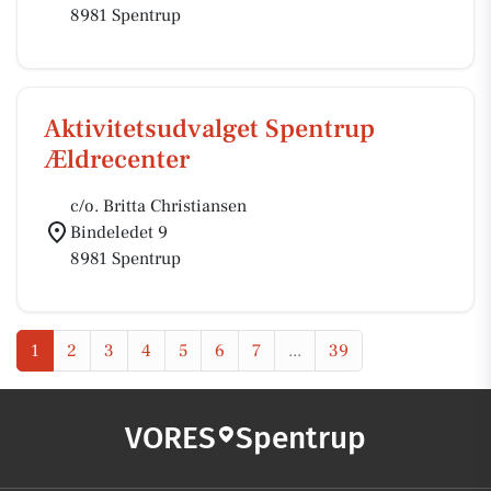
8981 Spentrup
Aktivitetsudvalget Spentrup
Ældrecenter
c/o. Britta Christiansen
Bindeledet 9
8981 Spentrup
1
2
3
4
5
6
7
...
39
VORES
Spentrup