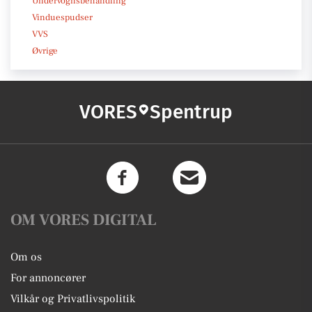
Undervognsbehandling
Vinduespudser
VVS
Øvrige
VORES
Spentrup
OM VORES DIGITAL
Om os
For annoncører
Vilkår og Privatlivspolitik