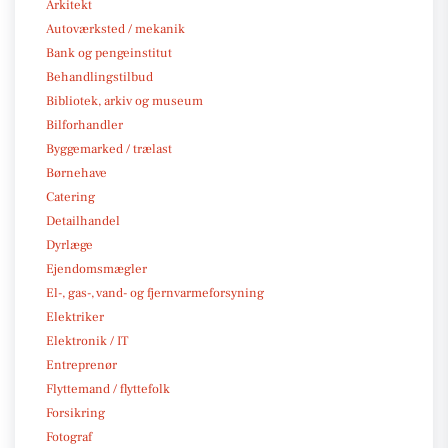
Arkitekt
Autoværksted / mekanik
Bank og pengeinstitut
Behandlingstilbud
Bibliotek, arkiv og museum
Bilforhandler
Byggemarked / trælast
Børnehave
Catering
Detailhandel
Dyrlæge
Ejendomsmægler
El-, gas-, vand- og fjernvarmeforsyning
Elektriker
Elektronik / IT
Entreprenør
Flyttemand / flyttefolk
Forsikring
Fotograf