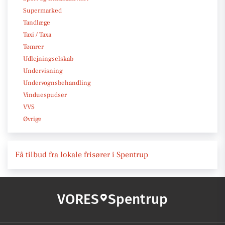
Supermarked
Tandlæge
Taxi / Taxa
Tømrer
Udlejningselskab
Undervisning
Undervognsbehandling
Vinduespudser
VVS
Øvrige
Få tilbud fra lokale frisører i Spentrup
VORES
Spentrup