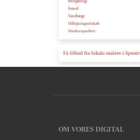
Rengøring
Smed
Tandlæge
Udlejningselskab
Vinduespudser
Få tilbud fra lokale malere i Spent
OM VORES DIGITAL