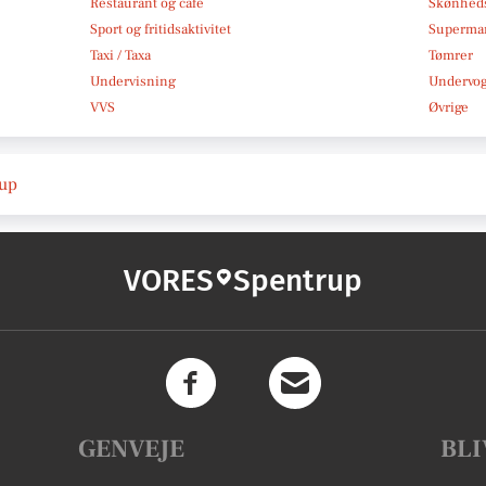
Restaurant og café
Skønheds
Sport og fritidsaktivitet
Superma
Taxi / Taxa
Tømrer
Undervisning
Undervo
VVS
Øvrige
rup
VORES
Spentrup
GENVEJE
BLI