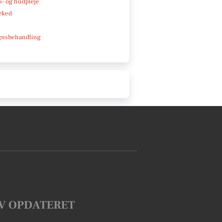
- og hudpleje
rked
gnsbehandling
V OPDATERET