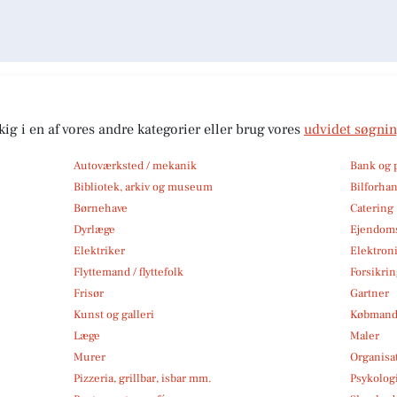
kig i en af vores andre kategorier eller brug vores
udvidet søgni
Autoværksted / mekanik
Bank og 
Bibliotek, arkiv og museum
Bilforha
Børnehave
Catering
Dyrlæge
Ejendom
Elektriker
Elektroni
Flyttemand / flyttefolk
Forsikri
Frisør
Gartner
Kunst og galleri
Købmand
Læge
Maler
Murer
Organisa
Pizzeria, grillbar, isbar mm.
Psykolog