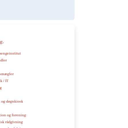
ng
.
pengeinstitut
ndler
smægler
k / IT
ng
 og døgnkiosk
tion og forening
isk rådgivning