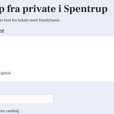
lp fra private i Spentrup
is bud fra lokale med Handyhand.
er
jlighed
nte værktøj