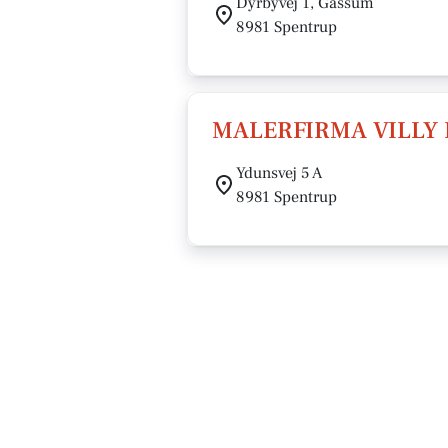
Dyrbyvej 1, Gassum
8981 Spentrup
MALERFIRMA VILLY 
Ydunsvej 5 A
8981 Spentrup