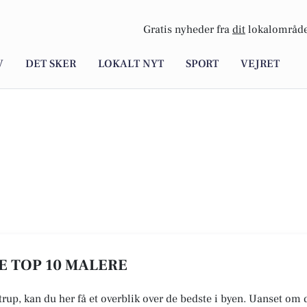
Gratis nyheder fra
dit
lokalområde
V
DET SKER
LOKALT NYT
SPORT
VEJRET
SE TOP 10 MALERE
trup, kan du her få et overblik over de bedste i byen. Uanset om d