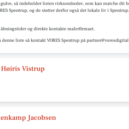
 gulve, så indeholder listen virksomheder, som kan matche dit be
ES Spentrup, og de støtter derfor også det lokale liv i Spentrup. 
åbningstider og direkte kontakte malerfirmaet.
å denne liste så kontakt VORES Spentrup på partner@voresdigital
 Høiris Vistrup
ttenkamp Jacobsen