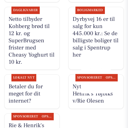
DAGLIGVARER
BOLIGMARKED
Netto tilbyder
Dyrbyvej 16 er til
Kohberg brød til
salg for kun
12 kr. og
445.000 kr.: Se de
SuperBrugsen
billigste boliger til
frister med
salg i Spentrup
Cheasy Yoghurt til
her
10 kr.
LOKALT NYT
SPONSORERET
OPSLAGSTAVLEN
Betaler du for
Nyt fra Rie &
meget for dit
Henrik's Tøjbiks
internet?
v/Rie Olesen
SPONSORERET
OPSLAGSTAVLEN
Rie & Henrik's