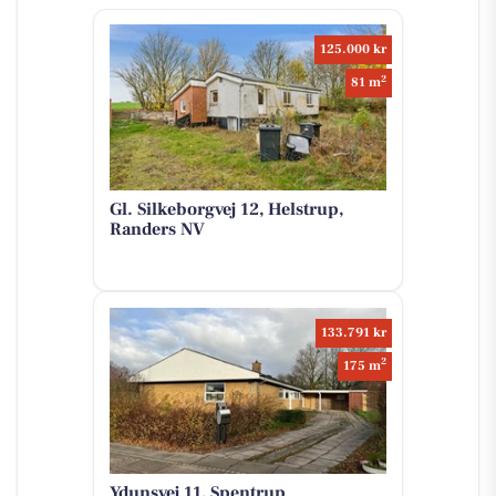
125.000 kr
2
81 m
Gl. Silkeborgvej 12, Helstrup,
Randers NV
133.791 kr
2
175 m
Ydunsvej 11, Spentrup