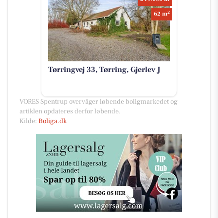
2
62 m
Tørringvej 33, Tørring, Gjerlev J
VORES Spentrup overvåger løbende boligmarkedet og
artiklen opdateres derfor løbende.
Kilde:
Boliga.dk