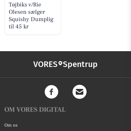
Tøjbiks v/Rie
Olesen sælger
Squishy Dumplig
til 45 kr
VORES
Spentrup
OM VORES DIGITAL
Om os