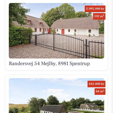
2.995.000 kr
2
192 m
Randersvej 54 Mejlby, 8981 Spentrup
445.000 kr
2
88 m