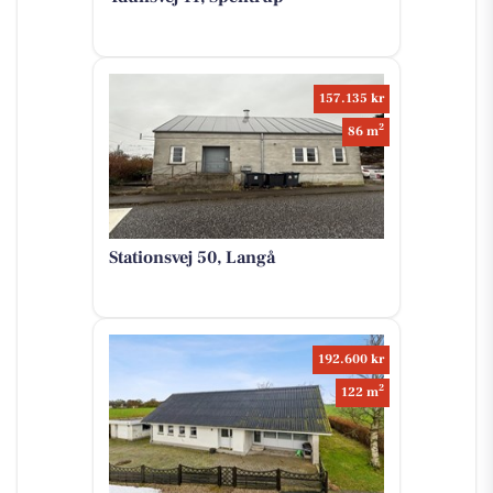
157.135 kr
2
86 m
Stationsvej 50, Langå
192.600 kr
2
122 m