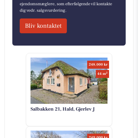
ejendomsmæglere, som efterfølgende vil kontakte
dig vedr. salgsvurdering.
Bliv kontaktet
248.000 kr
2
44 m
Salbakken 21, Hald, Gjerlev J
249.000 kr