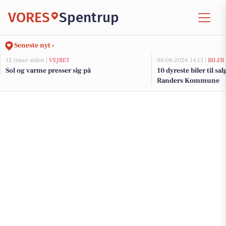
VORES
Spentrup
Seneste nyt ›
12 timer siden |
VEJRET
08-08-2026 14:15 |
BILER
Sol og varme presser sig på
10 dyreste biler til sa
Randers Kommune