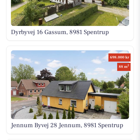
Dyrbyvej 16 Gassum, 8981 Spentrup
698.000 kr
2
88 m
Jennum Byvej 28 Jennum, 8981 Spentrup