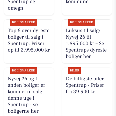
Spentrup og
kommune
omegn
BOLIGMARKED
BOLIGMARKED
Top 6 over dyreste
Luksus til salg:
boliger til salg i
Nyvej 26 til
Spentrup. Priser
1.895.000 kr – Se
op til 2.995.000 kr
Spentrups dyreste
boliger her
BOLIGMARKED
BILER
Nyvej 26 og 1
De billigste biler i
anden boliger er
Spentrup - Priser
kommet til salg
fra 39.900 kr
denne uge i
Spentrup - se
boligerne her.