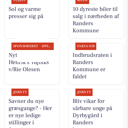
VEJRET
BILER
Sol og varme
10 dyreste biler til
presser sig på
salg i nærheden af
Randers
Kommune
SPONSORERET
OPSLAGSTAVLEN
FAKTA OM
Nyt fra Rie &
Indbrudsraten i
Henrik's Tøjbiks
Randers
v/Rie Olesen
Kommune er
faldet
JOBNYT
JOBNYT
Savner du nye
Bliv vikar for
græsgange? - Her
sårbare unge på
er nye ledige
Dyrbygård i
stillinger i
Randers