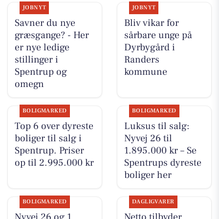
JOBNYT
JOBNYT
Savner du nye
Bliv vikar for
græsgange? - Her
sårbare unge på
er nye ledige
Dyrbygård i
stillinger i
Randers
Spentrup og
kommune
omegn
BOLIGMARKED
BOLIGMARKED
Top 6 over dyreste
Luksus til salg:
boliger til salg i
Nyvej 26 til
Spentrup. Priser
1.895.000 kr – Se
op til 2.995.000 kr
Spentrups dyreste
boliger her
BOLIGMARKED
DAGLIGVARER
Nyvej 26 og 1
Netto tilbyder