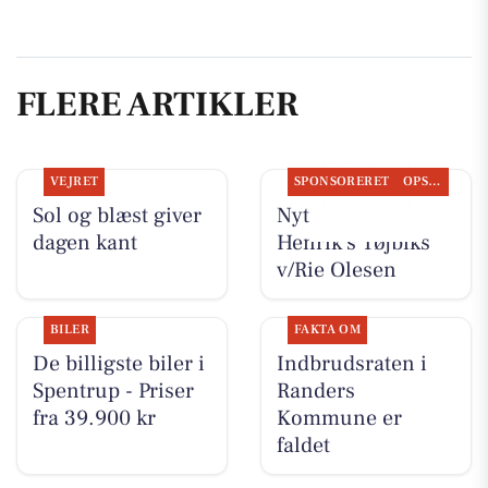
FLERE ARTIKLER
VEJRET
SPONSORERET
OPSLAGSTAVLEN
Sol og blæst giver
Nyt fra Rie &
dagen kant
Henrik's Tøjbiks
v/Rie Olesen
BILER
FAKTA OM
De billigste biler i
Indbrudsraten i
Spentrup - Priser
Randers
fra 39.900 kr
Kommune er
faldet