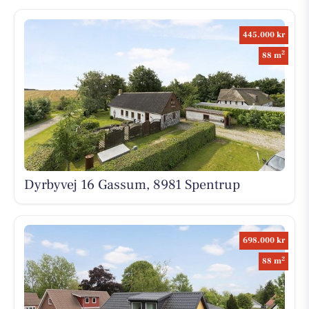
445.000 kr
2
88 m
Dyrbyvej 16 Gassum, 8981 Spentrup
698.000 kr
2
88 m