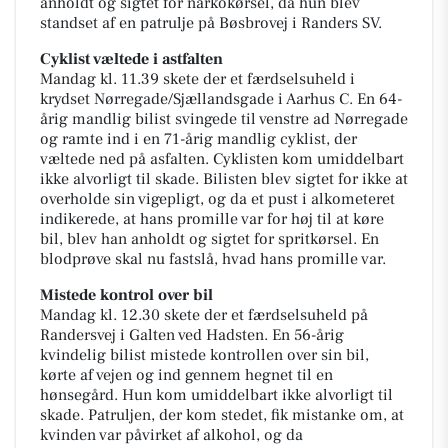
anholdt og sigtet for narkokørsel, da hun blev
standset af en patrulje på Bøsbrovej i Randers SV.
Cyklist væltede i astfalten
Mandag kl. 11.39 skete der et færdselsuheld i
krydset Nørregade/Sjællandsgade i Aarhus C. En 64-
årig mandlig bilist svingede til venstre ad Nørregade
og ramte ind i en 71-årig mandlig cyklist, der
væltede ned på asfalten. Cyklisten kom umiddelbart
ikke alvorligt til skade. Bilisten blev sigtet for ikke at
overholde sin vigepligt, og da et pust i alkometeret
indikerede, at hans promille var for høj til at køre
bil, blev han anholdt og sigtet for spritkørsel. En
blodprøve skal nu fastslå, hvad hans promille var.
Mistede kontrol over bil
Mandag kl. 12.30 skete der et færdselsuheld på
Randersvej i Galten ved Hadsten. En 56-årig
kvindelig bilist mistede kontrollen over sin bil,
kørte af vejen og ind gennem hegnet til en
hønsegård. Hun kom umiddelbart ikke alvorligt til
skade. Patruljen, der kom stedet, fik mistanke om, at
kvinden var påvirket af alkohol, og da