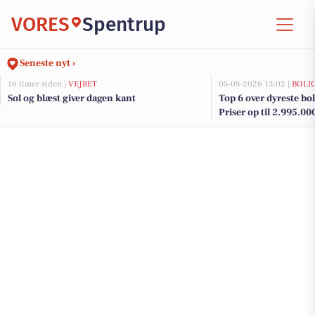
VORES
Spentrup
Seneste nyt ›
16 timer siden |
VEJRET
05-08-2026 13:02 |
BOLI
Sol og blæst giver dagen kant
Top 6 over dyreste boli
Priser op til 2.995.00