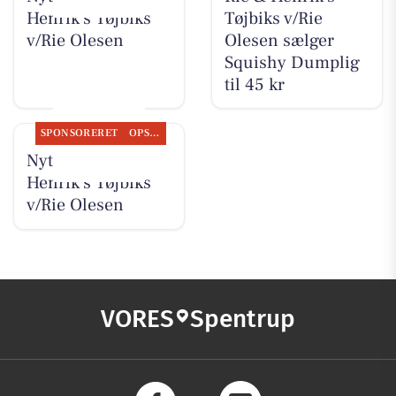
Henrik's Tøjbiks
Tøjbiks v/Rie
v/Rie Olesen
Olesen sælger
Squishy Dumplig
til 45 kr
SPONSORERET
OPSLAGSTAVLEN
Nyt fra Rie &
Henrik's Tøjbiks
v/Rie Olesen
VORES
Spentrup