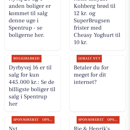
anden boliger er
Kohberg brød til
kommet til salg
12 kr. og
denne uge i
SuperBrugsen
Spentrup - se
frister med
boligerne her.
Cheasy Yoghurt til
10 kr.
BOLIGMARKED
LOKALT NYT
Dyrbyvej 16 er til
Betaler du for
salg for kun
meget for dit
445.000 kr.: Se de
internet?
billigste boliger til
salg i Spentrup
her
SPONSORERET
OPSLAGSTAVLEN
SPONSORERET
OPSLAGSTAVLEN
Nyt fra Rie &
Rie & Henrik's