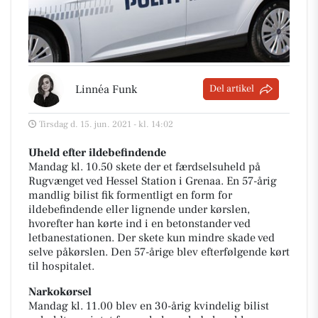
Linnéa Funk
Del artikel
Tirsdag d. 15. jun. 2021 - kl. 14:02
Uheld efter ildebefindende
Mandag kl. 10.50 skete der et færdselsuheld på
Rugvænget ved Hessel Station i Grenaa. En 57-årig
mandlig bilist fik formentligt en form for
ildebefindende eller lignende under kørslen,
hvorefter han kørte ind i en betonstander ved
letbanestationen. Der skete kun mindre skade ved
selve påkørslen. Den 57-årige blev efterfølgende kørt
til hospitalet.
Narkokørsel
Mandag kl. 11.00 blev en 30-årig kvindelig bilist