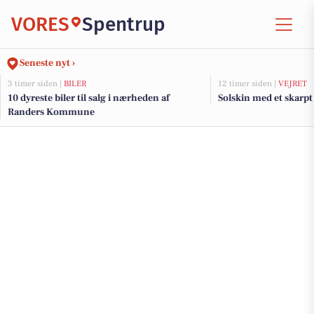
VORES
Spentrup
Seneste nyt ›
3 timer siden |
BILER
12 timer siden |
VEJRET
10 dyreste biler til salg i nærheden af
Solskin med et skarp
Randers Kommune