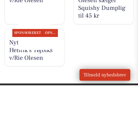
v/Rie Olesen
Olesen sælger
Squishy Dumplig
til 45 kr
SPONSORERET
OPSLAGSTAVLEN
Nyt fra Rie &
Henrik's Tøjbiks
v/Rie Olesen
Tilmeld nyhedsbrev
VORES
Spentrup