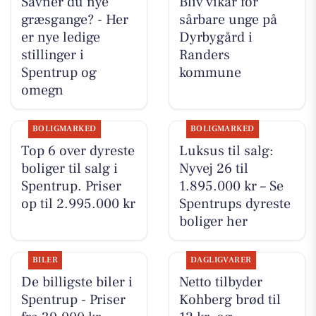
Savner du nye
Bliv vikar for
græsgange? - Her
sårbare unge på
er nye ledige
Dyrbygård i
stillinger i
Randers
Spentrup og
kommune
omegn
BOLIGMARKED
BOLIGMARKED
Top 6 over dyreste
Luksus til salg:
boliger til salg i
Nyvej 26 til
Spentrup. Priser
1.895.000 kr – Se
op til 2.995.000 kr
Spentrups dyreste
boliger her
BILER
DAGLIGVARER
De billigste biler i
Netto tilbyder
Spentrup - Priser
Kohberg brød til