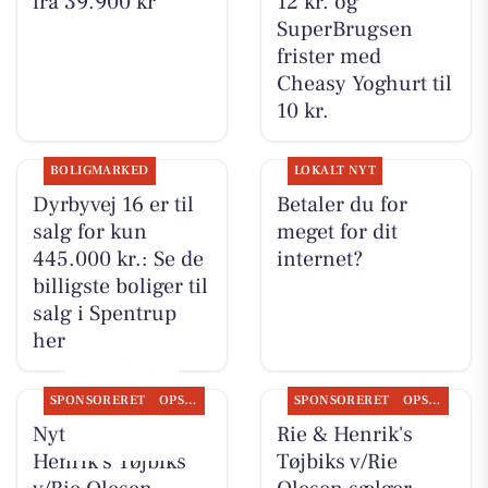
fra 39.900 kr
12 kr. og
SuperBrugsen
frister med
Cheasy Yoghurt til
10 kr.
BOLIGMARKED
LOKALT NYT
Dyrbyvej 16 er til
Betaler du for
salg for kun
meget for dit
445.000 kr.: Se de
internet?
billigste boliger til
salg i Spentrup
her
SPONSORERET
OPSLAGSTAVLEN
SPONSORERET
OPSLAGSTAVLEN
Nyt fra Rie &
Rie & Henrik's
Henrik's Tøjbiks
Tøjbiks v/Rie