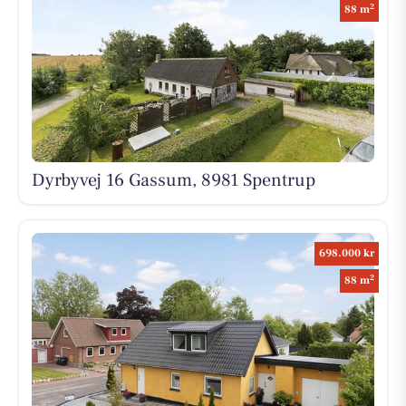
2
88 m
Dyrbyvej 16 Gassum, 8981 Spentrup
698.000 kr
2
88 m