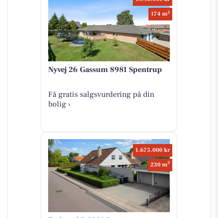
2
174 m
Nyvej 26 Gassum 8981 Spentrup
Få gratis salgsvurdering på din
bolig ›
1.675.000 kr
2
230 m