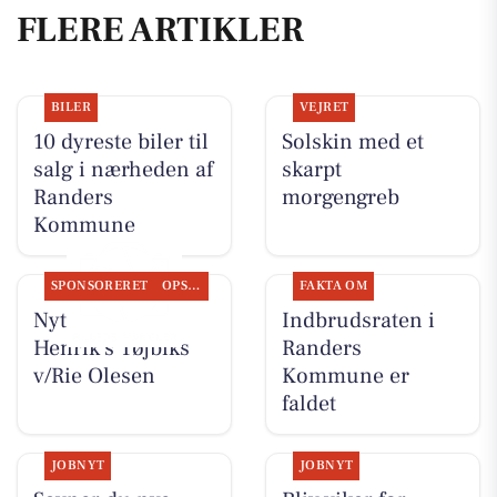
FLERE ARTIKLER
BILER
VEJRET
10 dyreste biler til
Solskin med et
salg i nærheden af
skarpt
Randers
morgengreb
Kommune
SPONSORERET
OPSLAGSTAVLEN
FAKTA OM
Nyt fra Rie &
Indbrudsraten i
Henrik's Tøjbiks
Randers
v/Rie Olesen
Kommune er
faldet
JOBNYT
JOBNYT