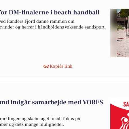
for DM-finalerne i beach handball
n ved Randers Fjord danne rammen om
vinder og herrer i håndboldens voksende sandsport.
Kopiér link
und indgår samarbejde med VORES
rtællingen og skabe øget lokalt fokus på
kaber og dets mange muligheder.