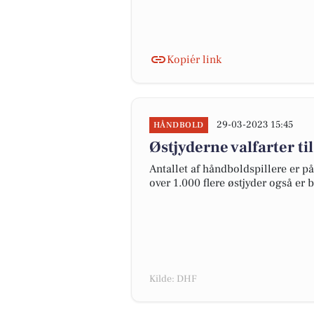
Kopiér link
29-03-2023 15:45
HÅNDBOLD
Østjyderne valfarter t
Antallet af håndboldspillere er på
over 1.000 flere østjyder også er
Kilde: DHF