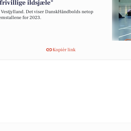
rivillige ildsjæle"
g Vestjylland. Det viser DanskHåndbolds netop
emstallene for 2023.
Kopiér link