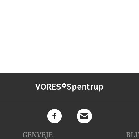
VORES
Spentrup
GENVEJE
BLI