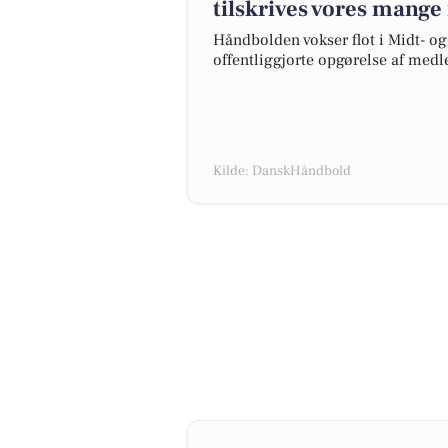
tilskrives vores mange f
Håndbolden vokser flot i Midt- o
offentliggjorte opgørelse af medl
Kilde: DanskHåndbold