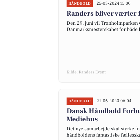
25-03-2024 15:00
HÅNDBOLD
Randers bliver værter 
Den 29. juni vil Tronholmparke
Danmarksmesterskabet for både k
Kilde: Randers Event
21-06-2023 06:04
HÅNDBOLD
Dansk Håndbold Forb
Mediehus
Det nye samarbejde skal styrke fo
håndboldens fantastiske fælless