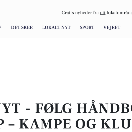
Gratis nyheder fra
dit
lokalområde
V
DET SKER
LOKALT NYT
SPORT
VEJRET
YT - FØLG HÅNDB
 – KAMPE OG KL