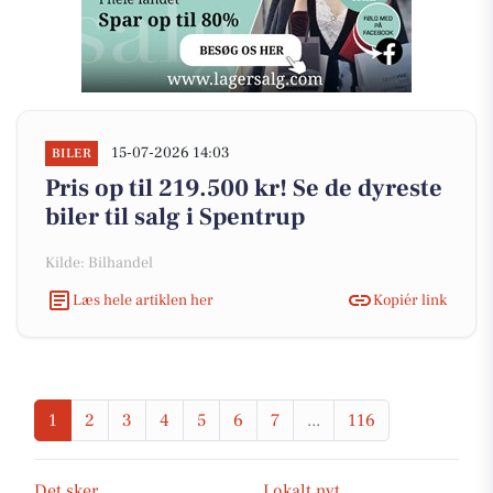
15-07-2026 14:03
BILER
Pris op til 219.500 kr! Se de dyreste
biler til salg i Spentrup
Kilde: Bilhandel
Læs hele artiklen her
Kopiér link
1
2
3
4
5
6
7
...
116
Det sker
Lokalt nyt