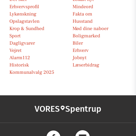
Erhvervsprofil
Mindeord
Lykønskning
Fakta om
Opslagstavlen
Husstand
Krop & Sundhed
Mød dine naboer
Sport
Boligmarked
Dagligvarer
Biler
Vejret
Erhverv
Alarm112
Jobnyt
Historisk
Læserbidrag
Kommunalvalg 2025
VORES
Spentrup