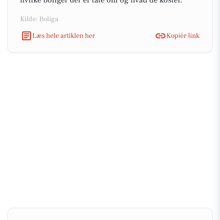
hvilke boliger der er tale om og hvad de koster.
Kilde: Boliga
Læs hele artiklen her
Kopiér link