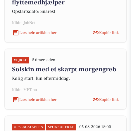
flyttemedhjælper
Opstartsdato: Snarest
Kilde: JobNet
Læs hele artiklen her
Kopiér link
5 timer siden
VEJRET
Solskin med et skarpt morgengreb
Kølig start, lun eftermiddag.
Kilde: MET.no
Læs hele artiklen her
Kopiér link
05-08-2026 18:00
OPSLAGSTAVLEN
SPONSORERET