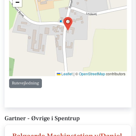
−
Leaflet
|
©
OpenStreetMap
contributors
Rutevejledning
Gartner - Øvrige i Spentrup