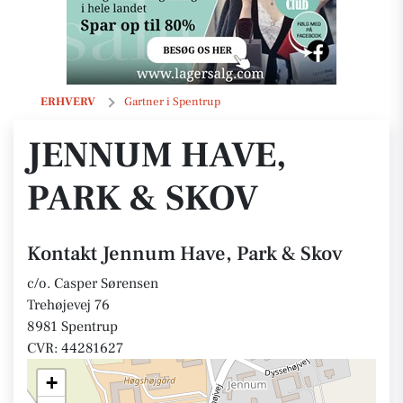
Jennum Have, Park & Skov
ERHVERV
Gartner i Spentrup
JENNUM HAVE,
PARK & SKOV
Kontakt Jennum Have, Park & Skov
c/o. Casper Sørensen
Trehøjevej 76
8981 Spentrup
CVR: 44281627
+