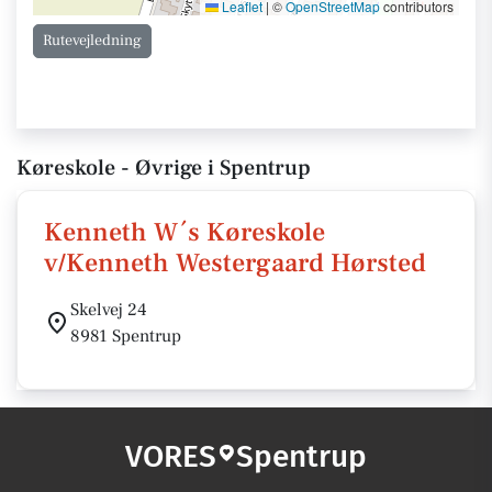
Leaflet
|
©
OpenStreetMap
contributors
Rutevejledning
Køreskole - Øvrige i Spentrup
Kenneth W´s Køreskole
v/Kenneth Westergaard Hørsted
Skelvej 24
8981 Spentrup
VORES
Spentrup