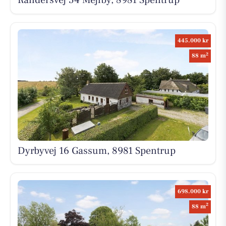
Randersvej 54 Mejlby, 8981 Spentrup
445.000 kr
2
88 m
Dyrbyvej 16 Gassum, 8981 Spentrup
698.000 kr
2
88 m