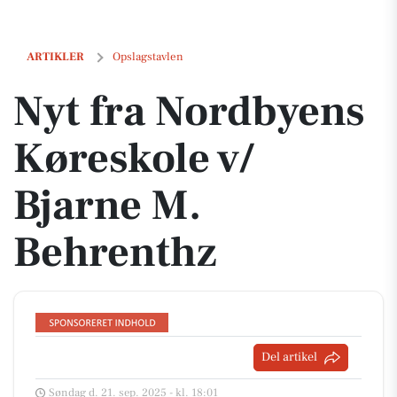
Nyt fra Nordbyens Køreskole v/ Bjarne M. Behrenthz
ARTIKLER
Opslagstavlen
Nyt fra Nordbyens
Køreskole v/
Bjarne M.
Behrenthz
Del artikel
Søndag d. 21. sep. 2025 - kl. 18:01