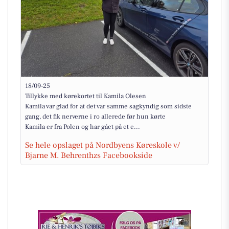
18/09-25
Tillykke med kørekortet til Kamila Olesen
Kamila var glad for at det var samme sagkyndig som sidste
gang, det fik nerverne i ro allerede før hun kørte
Kamila er fra Polen og har gået på et e...
Se hele opslaget på Nordbyens Køreskole v/
Bjarne M. Behrenthzs Facebookside