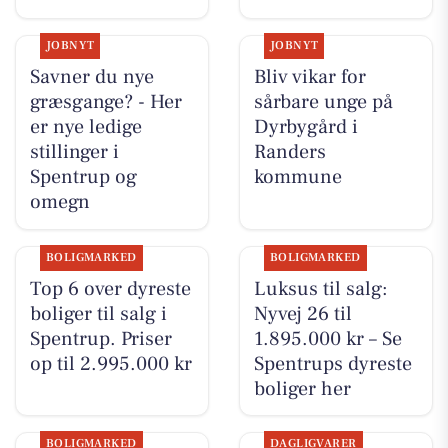
JOBNYT
JOBNYT
Savner du nye
Bliv vikar for
græsgange? - Her
sårbare unge på
er nye ledige
Dyrbygård i
stillinger i
Randers
Spentrup og
kommune
omegn
BOLIGMARKED
BOLIGMARKED
Top 6 over dyreste
Luksus til salg:
boliger til salg i
Nyvej 26 til
Spentrup. Priser
1.895.000 kr – Se
op til 2.995.000 kr
Spentrups dyreste
boliger her
BOLIGMARKED
DAGLIGVARER