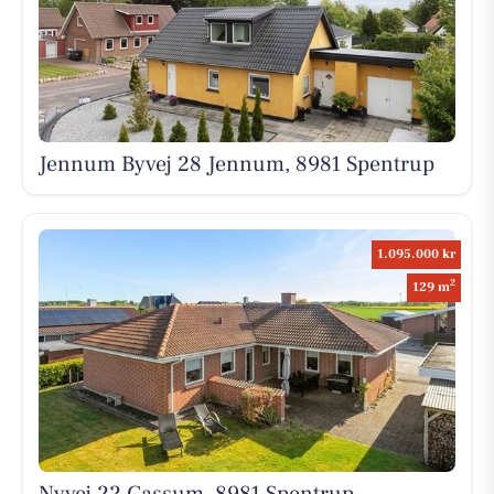
Jennum Byvej 28 Jennum, 8981 Spentrup
1.095.000 kr
2
129 m
Nyvej 22 Gassum, 8981 Spentrup