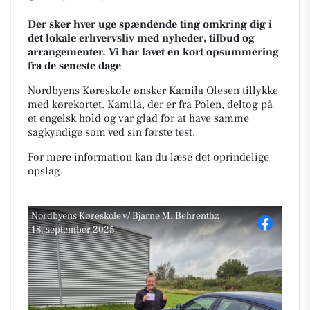
Der sker hver uge spændende ting omkring dig i
det lokale erhvervsliv med nyheder, tilbud og
arrangementer. Vi har lavet en kort opsummering
fra de seneste dage
Nordbyens Køreskole ønsker Kamila Olesen tillykke
med kørekortet. Kamila, der er fra Polen, deltog på
et engelsk hold og var glad for at have samme
sagkyndige som ved sin første test.
For mere information kan du læse det oprindelige
opslag.
Nordbyens Køreskole v/ Bjarne M. Behrenthz
18. september 2025