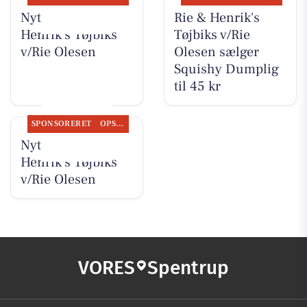
Nyt fra Rie &
Rie & Henrik's
Henrik's Tøjbiks
Tøjbiks v/Rie
v/Rie Olesen
Olesen sælger
Squishy Dumplig
til 45 kr
SPONSORERET
OPSLAGSTAVLEN
Nyt fra Rie &
Henrik's Tøjbiks
v/Rie Olesen
VORES
Spentrup