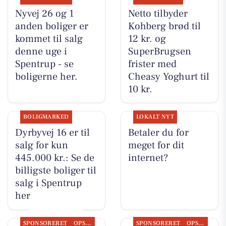
Nyvej 26 og 1
Netto tilbyder
anden boliger er
Kohberg brød til
kommet til salg
12 kr. og
denne uge i
SuperBrugsen
Spentrup - se
frister med
boligerne her.
Cheasy Yoghurt til
10 kr.
BOLIGMARKED
LOKALT NYT
Dyrbyvej 16 er til
Betaler du for
salg for kun
meget for dit
445.000 kr.: Se de
internet?
billigste boliger til
salg i Spentrup
her
SPONSORERET
OPSLAGSTAVLEN
SPONSORERET
OPSLAGSTAVLEN