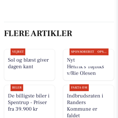
FLERE ARTIKLER
VEJRET
SPONSORERET
OPSLAGSTAVLEN
Sol og blæst giver
Nyt fra Rie &
dagen kant
Henrik's Tøjbiks
v/Rie Olesen
BILER
FAKTA OM
De billigste biler i
Indbrudsraten i
Spentrup - Priser
Randers
fra 39.900 kr
Kommune er
faldet