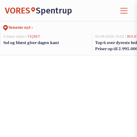
VORES
Spentrup
Seneste nyt ›
5 timer siden |
VEJRET
05-08-2026 13:02 |
BOLI
Sol og blæst giver dagen kant
Top 6 over dyreste boli
Priser op til 2.995.00