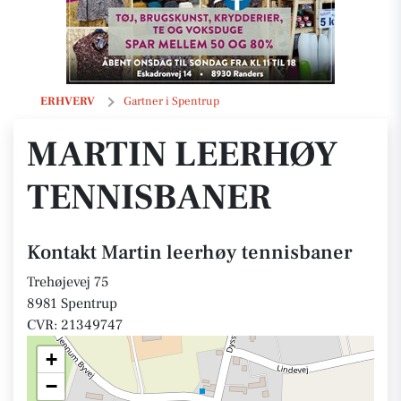
Martin leerhøy tennisbaner
ERHVERV
Gartner i Spentrup
MARTIN LEERHØY
TENNISBANER
Kontakt Martin leerhøy tennisbaner
Trehøjevej 75
8981 Spentrup
CVR: 21349747
+
−