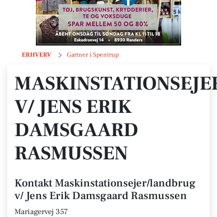
Maskinstationsejer/landbrug v/ Jens Erik Damsgaard Rasmussen
ERHVERV
Gartner i Spentrup
MASKINSTATIONSEJ
V/ JENS ERIK
DAMSGAARD
RASMUSSEN
Kontakt Maskinstationsejer/landbrug
v/ Jens Erik Damsgaard Rasmussen
Mariagervej 357