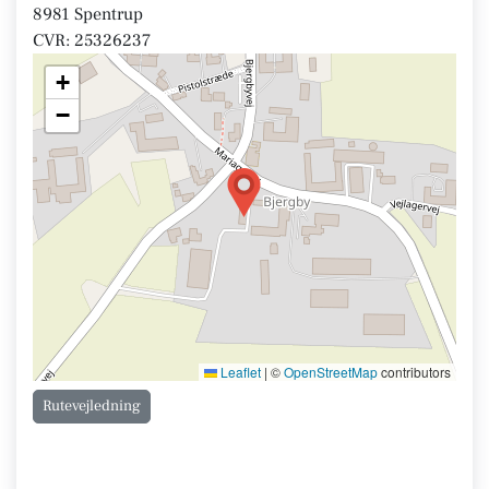
8981 Spentrup
CVR: 25326237
+
−
Leaflet
|
©
OpenStreetMap
contributors
Rutevejledning