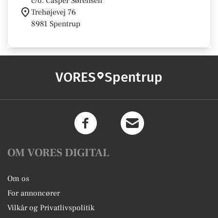
c/o. Casper Sørensen
Trehøjevej 76
8981 Spentrup
VORES
Spentrup
OM VORES DIGITAL
Om os
For annoncører
Vilkår og Privatlivspolitik